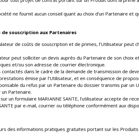
our tout projet de contrat portant sur un Produit dont la prime a
ociété ne fournit aucun conseil quant au choix d’un Partenaire et 
 de souscription aux Partenaires
teur de coûts de souscription et de primes, l’Utilisateur peut cho
lisateur peut solliciter un devis auprès du Partenaire de son choix 
ues et/ou son adresse de courrier électronique.
res contactés dans le cadre de la demande de transmission de dev
restations émise par l’Utilisateur, et en conséquence de proposer
onsable du refus par un Partenaire du dossier transmis par un Util
 un Partenaire.
 sur un formulaire MARIANNE SANTE, l’utilisateur accepte de rec
ANTE par e-mail, courrier ou téléphone conformément aux disposi
urs des informations pratiques gratuites portant sur les Produits 