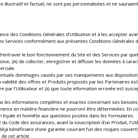
e illustratif et factuel, ne sont pas personnalisées et ne sauraien
nce des Conditions Générales d’Utilisation et à les accepter avant
t les Services conformément aux présentes Conditions Générales d’U
u d’entraver le bon fonctionnement du Site et des Services par que
ve, (iii) de collecter, enregistrer et diffuser les données à cara
rciale.
ventuels dommages causés par ses manquements aux dispositions 
la validité des offres et Produits proposés par les Partenaires es
e par l’Utilisateur et (ii) que toute information erronée est susc
pas les informations complètes et exactes concernant ses besoins,
rience en matière financière ne pourront être déterminées. En c
n loyale et honnête aux questions posées dans les Formulaires.
 du Code des assurances, avant la souscription d’un Produit, l’U
s déjà bénéficiaire d’une garantie couvrant l’un des risques couverts
de cet article.