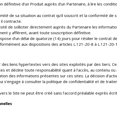
n définitive d’un Produit auprès d’un Partenaire, à lire les condit
mité de sa situation au contrat qu’il souscrit et la conformité d
il contracte.
sité de solliciter directement auprès du Partenaire les informatio
nt y afférent, avant toute souscription définitive.
dispose d’un délai de quatorze (14) jours pour résilier le contrat d
nformément aux dispositions des articles L.121-20-8 à L.121-20
ir des liens hypertextes vers des sites exploités par des tiers. Ces
s et décline toute responsabilité quant à l’accès, au contenu ou à l
on des informations présentes sur ces sites. La décision d’active
 qui s’engage à consulter la politique de confidentialité et de tr
vers le Site ne peut être créé sans l’accord préalable exprès écrit
nelles