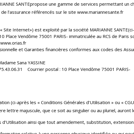
MARIANNE SANTEpropose une gamme de services permettant un choix
s de l’assurance référencés sur le site www.mariannesante.fr
 Site Internet») est exploité par la société MARIANNE SANTE(ci-ap
s 10 Place Vendôme 75001 PARIS- immatriculée au RCS de Paris 
 www.orias.fr
sionnelle et Garanties financières conformes aux codes des Assura
st Madame Sana YASSINE
.75.43.06.31 Courrier postal : 10 Place Vendôme 75001 PARIS- C
tion (ci-après les « Conditions Générales d’Utilisation » ou « CGU
e lettre majuscule, que ce soit au singulier ou au pluriel, auront 
’Utilisation ainsi que tout amendement, substitution, extensio
ormation relative à une personne physique identifiée ou qui peut