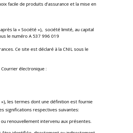
 facile de produits d’assurance et la mise en
rès la « Société »), société limité, au capital
sous le numéro A 537 996 019
nces. Ce site est déclaré à la CNIL sous le
ourrier électronique :
 »), les termes dont une définition est fournie
les significations respectives suivantes:
n ou renouvellement intervenu aux présentes.
 être identifiée, directement ou indirectement,